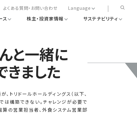
よくある質問・お問い合わせ
Language
ース
株主・投資家情報
サステナビリティ
日本語
English
简体中文
さんと一緒に
繁体中文
できました
が、トリドールホールディングス（以下、
けでは構築できない。チャレンジが必要で
電算の営業担当者、外食システム営業部