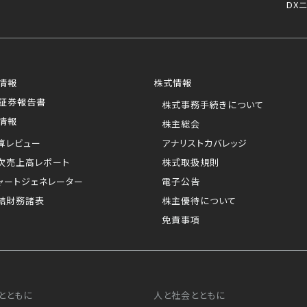
DX
情報
株式情報
証券報告書
株式事務手続きについて
情報
株主総会
算レビュー
アナリストカバレッジ
次売上高レポート
株式取扱規則
ャートジェネレーター
電子公告
結財務諸表
株主優待について
免責事項
とともに
人と社会とともに