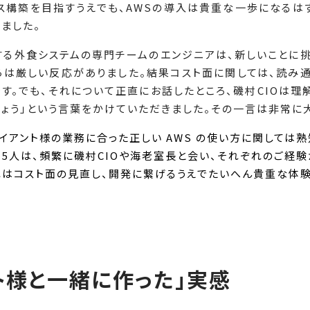
ス構築を目指すうえでも、AWSの導入は貴重な一歩になるはず
ました。
る外食システムの専門チームのエンジニアは、新しいことに挑
らは厳しい反応がありました。結果コスト面に関しては、読み
す。でも、それについて正直にお話したところ、磯村CIOは理解
ょう」という言葉をかけていただきました。その一言は非常に
アント様の業務に合った正しい AWS の使い方に関しては熟
5人は、頻繁に磯村CIOや海老室長と会い、それぞれのご経験
れはコスト面の見直し、開発に繋げるうえでたいへん貴重な体験
ト様と一緒に作った」実感