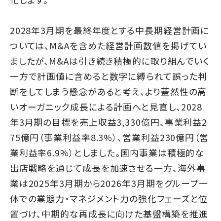
2028年3月期を最終年度とする中長期経営計画に
ついては、M&Aを含めた経営計画数値を掲げてい
ましたが、M&Aは引き続き積極的に取り組んでいく
一方で計画値に含めると数字に縛られて誤った判
断をしてしまう懸念があると考え、より蓋然性の高
いオーガニック成長による計画へと見直し、2028
年3月期の目標を売上収益3,330億円、事業利益2
75億円（事業利益率8.3%）、営業利益230億円（営
業利益率6.9%）としました。国内事業は積極的な
出店戦略を通じて成長を加速させる一方、海外事
業は2025年3月期から2026年3月期をグループ一
体での業態力・マネジメント力の強化フェーズと位
置づけ、中期的な再成長に向けた基盤構築を推進