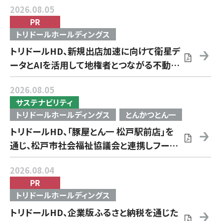
2026.08.05
PR
トリドールホールディングス
トリドールHD、新規出店加速に向けて衛星デ
ータとAIを活用して地権者とつながる不動産
AIツールを導入 ―立地開発や売上予測へ
2026.08.05
のAI活用により出店判断・開発プロセスを高
サステナビリティ
度化―
トリドールホールディングス
とんかつとん一
トリドールHD、「豚屋とん一 松戸駅前店」を
通じ、松戸市社会福祉協議会と連携しフード
バンク活動を実施～店舗従業員の「地域の子
2026.08.04
どもたちの役に立ちたい」という想いから始
PR
まったムーブメント～
トリドールホールディングス
トリドールHD、企業版ふるさと納税を通じた