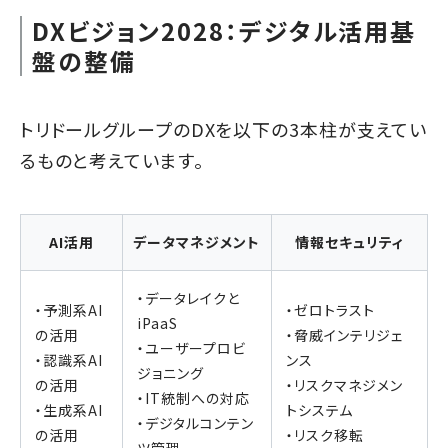
DXビジョン2028：デジタル活用基
盤の整備
トリドールグループのDXを以下の3本柱が支えてい
るものと考えています。
AI活用
データマネジメント
情報セキュリティ
・データレイクと
・予測系AI
・ゼロトラスト
iPaaS
の活用
・脅威インテリジェ
・ユーザープロビ
・認識系AI
ンス
ジョニング
の活用
・リスクマネジメン
・IT統制への対応
・生成系AI
トシステム
・デジタルコンテン
の活用
・リスク移転