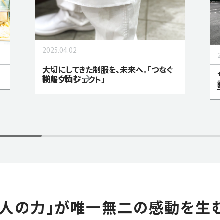
2025.04.02
大切にしてきた制服を、未来へ。「つなぐ
詳しく読む
制服プロジェクト」
「人の力」が唯一無二の感動を生