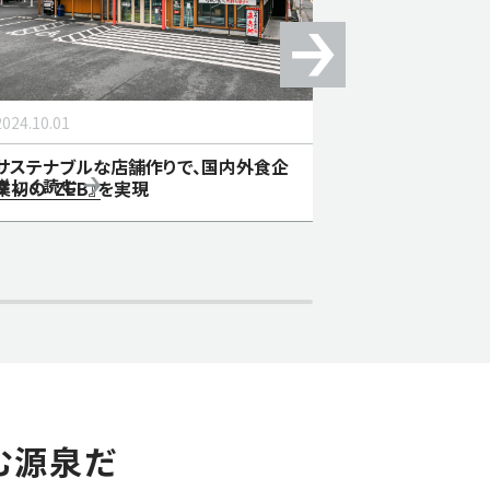
2024.06.30
2024.10.01
美しい海を次
サステナブルな店舗作りで、国内外食企
詳しく読む
ジェクト「KA
詳しく読む
業初の『ZEB』を実現
む源泉だ