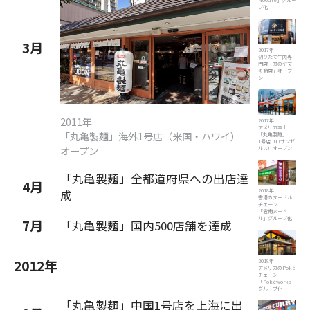
Noodle」グルー
プ化
3
月
2017年
切りたて牛肉専
門店「肉のヤマ
キ商店」オープ
ン
2011年
2017年
アメリカ本土
「丸亀製麺」海外1号店（米国・ハワイ）
「丸亀製麺」
1号店（ロサンゼ
オープン
ルス）オープン
「丸亀製麺」全都道府県への出店達
4
月
成
2018年
香港のヌードル
チェーン
「雲南ヌード
ル」グループ化
7
月
「丸亀製麺」国内500店舗を達成
2012
年
2018年
アメリカのPoké
チェーン
「Pokéworks」
グループ化
「丸亀製麺」中国1号店を上海に出