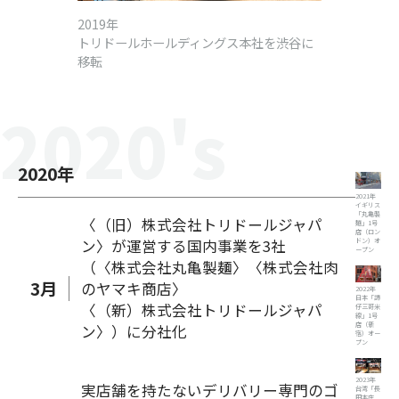
2019年
トリドールホールディングス本社を渋谷に
移転
2020
's
2020
年
2021年
イギリス
「丸亀製
〈（旧）株式会社トリドールジャパ
麺」1号
店（ロン
ン〉が運営する国内事業を3社
ドン）オ
ープン
（〈株式会社丸亀製麺〉〈株式会社肉
3
月
のヤマキ商店〉
2022年
日本「譚
〈（新）株式会社トリドールジャパ
仔三哥米
線」1号
店（新
ン〉）に分社化
宿）オー
プン
2023年
実店舗を持たないデリバリー専門のゴ
台湾「長
田本庄