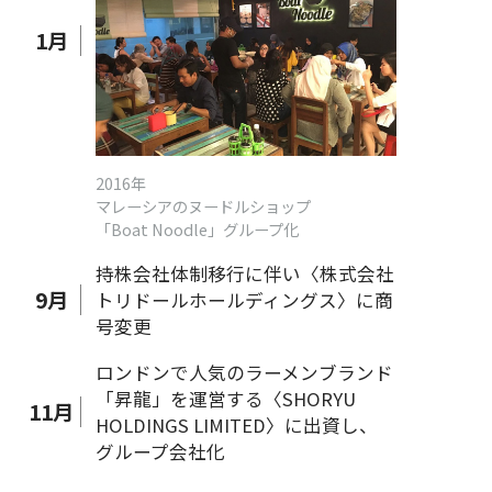
1
月
2016年
マレーシアのヌードルショップ
「Boat Noodle」グループ化
持株会社体制移行に伴い〈株式会社
9
月
トリドールホールディングス〉に商
号変更
ロンドンで人気のラーメンブランド
「昇龍」を運営する〈SHORYU
11
月
HOLDINGS LIMITED〉に出資し、
グループ会社化