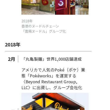
2018年
香港のヌードルチェーン
「雲南ヌードル」グループ化
2018
年
2
月
「丸亀製麺」世界1,000店舗達成
アメリカで人気のPoké（ポケ）業
態「Pokéworks」を運営する
〈Beyond Restaurant Group,
LLC〉に出資し、グループ会社化