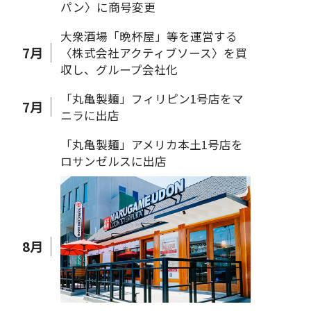
パン〉に商号変更
大衆酒場「晩杯屋」等を運営する
7
月
〈株式会社アクティブソース〉を買
収し、グループ会社化
「丸亀製麺」フィリピン1号店をマ
7
月
ニラに出店
「丸亀製麺」アメリカ本土1号店を
ロサンゼルスに出店
8
月