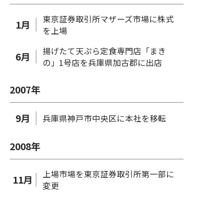
東京証券取引所マザーズ市場に株式
1
月
を上場
揚げたて天ぷら定食専門店「まき
6
月
の」1号店を兵庫県加古郡に出店
2007
年
9
月
兵庫県神戸市中央区に本社を移転
2008
年
上場市場を東京証券取引所第一部に
11
月
変更