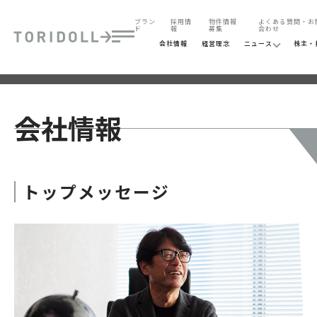
ブラン
採用情
物件情報
よくある質問・お
ド
報
募集
合わせ
会社情報
経営理念
ニュース
株主・
トップメッセージ
会社概要
沿革
役員一覧
グループ会社
会社情報
トップメッセージ