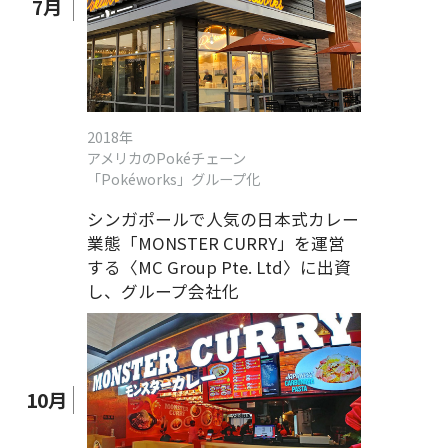
7
月
2018年
アメリカのPokéチェーン
「Pokéworks」グループ化
シンガポールで人気の日本式カレー
業態「MONSTER CURRY」を運営
する〈MC Group Pte. Ltd〉に出資
し、グループ会社化
10
月