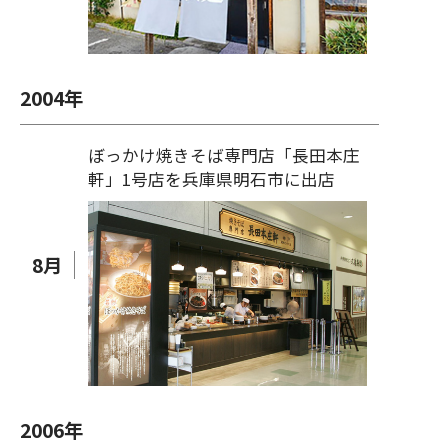
2004
年
ぼっかけ焼きそば専門店「長田本庄
軒」1号店を兵庫県明石市に出店
8
月
2006
年