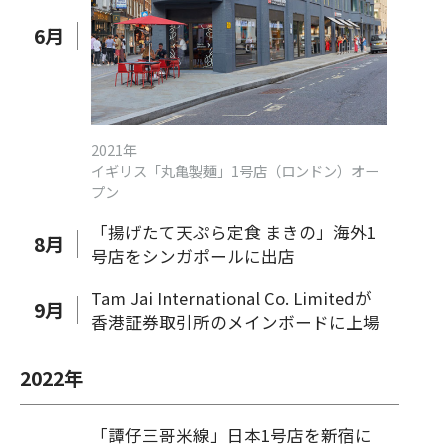
6
月
2021年
イギリス「丸亀製麺」1号店（ロンドン）オー
プン
「揚げたて天ぷら定食 まきの」海外1
8
月
号店をシンガポールに出店
Tam Jai International Co. Limitedが
9
月
香港証券取引所のメインボードに上場
2022
年
「譚仔三哥米線」日本1号店を新宿に