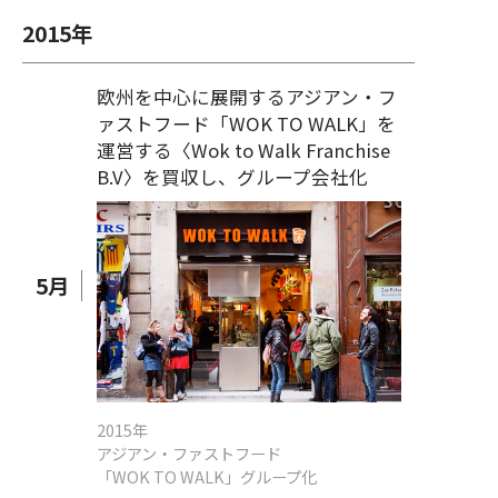
2015
年
欧州を中心に展開するアジアン・フ
ァストフード「WOK TO WALK」を
運営する〈Wok to Walk Franchise
B.V〉を買収し、グループ会社化
5
月
2015年
アジアン・ファストフード
「WOK TO WALK」グループ化