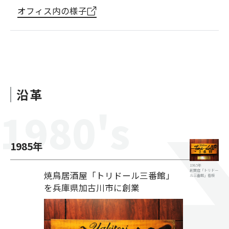
オフィス内の様子
沿革
1980
's
1985
年
1985年
創業店「トリドー
焼鳥居酒屋「トリドール三番館」
ル三番館」看板
を兵庫県加古川市に創業