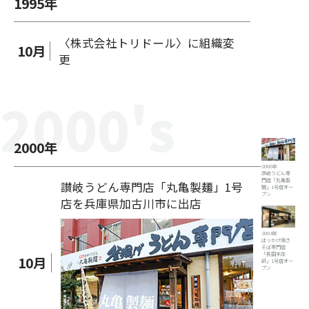
1995
年
〈株式会社トリドール〉に組織変
10
月
更
2000
's
2000
年
2000年
讃岐うどん専
門店「丸亀製
讃岐うどん専門店「丸亀製麺」1号
麺」1号店オー
プン
店を兵庫県加古川市に出店
2004年
ぼっかけ焼き
そば専門店
「長田本庄
10
月
軒」1号店オー
プン