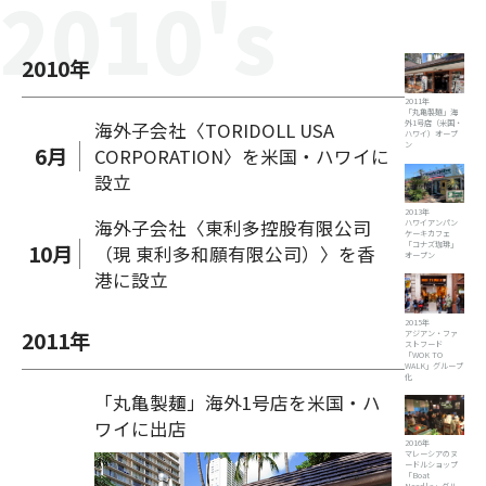
2010
's
2010
年
2011年
「丸亀製麺」海
海外子会社〈TORIDOLL USA
外1号店（米国・
ハワイ）オープ
ン
6
月
CORPORATION〉を米国・ハワイに
設立
2013年
海外子会社〈東利多控股有限公司
ハワイアンパン
ケーキカフェ
「コナズ珈琲」
10
月
（現 東利多和願有限公司）〉を香
オープン
港に設立
2015年
2011
年
アジアン・ファ
ストフード
「WOK TO
WALK」グループ
化
「丸亀製麺」海外1号店を米国・ハ
ワイに出店
2016年
マレーシアのヌ
ードルショップ
「Boat