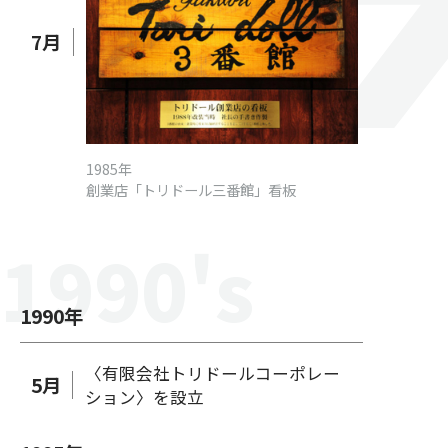
7
月
1985年
創業店「トリドール三番館」看板
1990
's
1990
年
〈有限会社トリドールコーポレー
5
月
ション〉を設立