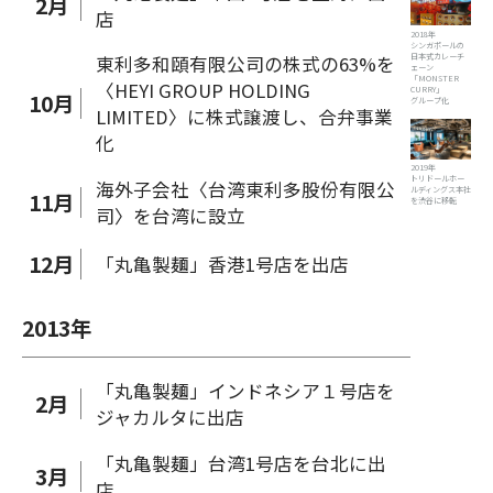
2
月
店
2018年
シンガポールの
日本式カレーチ
東利多和頤有限公司の株式の63%を
ェーン
「MONSTER
〈HEYI GROUP HOLDING
CURRY」
10
月
グループ化
LIMITED〉に株式譲渡し、合弁事業
化
2019年
トリドールホー
海外子会社〈台湾東利多股份有限公
ルディングス本社
11
月
を渋谷に移転
司〉を台湾に設立
12
月
「丸亀製麺」香港1号店を出店
2013
年
「丸亀製麺」インドネシア１号店を
2
月
ジャカルタに出店
「丸亀製麺」台湾1号店を台北に出
3
月
店