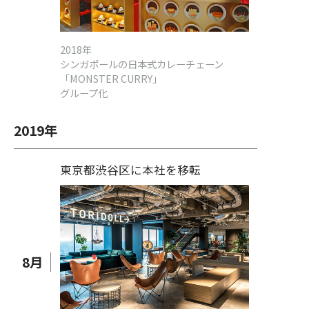
2018年
シンガポールの日本式カレーチェーン
「MONSTER CURRY」
グループ化
2019
年
東京都渋谷区に本社を移転
8
月