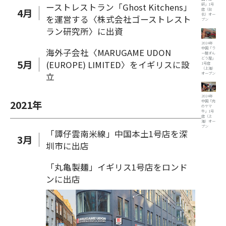
ーストレストラン「Ghost Kitchens」
軒」1号
4
月
店（台
北）オー
を運営する〈株式会社ゴーストレスト
プン
ラン研究所〉に出資
2024年
中国「ラ
海外子会社〈MARUGAME UDON
ー麺ずん
どう屋」
5
月
(EUROPE) LIMITED〉をイギリスに設
1号店
（上海）
立
オープン
2024年
2021
年
中国「肉
のヤマ
牛」1号
店（上
海）オー
プン
「譚仔雲南米線」中国本土1号店を深
3
月
圳市に出店
「丸亀製麺」イギリス1号店をロンド
ンに出店