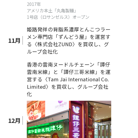
2017年
アメリカ本土「丸亀製麺」
1号店（ロサンゼルス）オープン
姫路発祥の背脂系濃厚とんこつラー
メン専門店「ずんどう屋」を運営す
11
月
る〈株式会社ZUND〉を買収し、グ
ループ会社化
香港の雲南ヌードルチェーン「譚仔
雲南米線」と「譚仔三哥米線」を運
営する〈Tam Jai International Co.
Limited〉を買収し、グループ会社
化
12
月