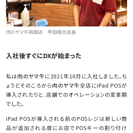
肉のヤマ牛両国店 早田翔太店長
入社後すぐにDXが始まった
私は
肉のヤマ牛
に2021年10月に入社しました。ち
ょうどそのころから
肉のヤマ牛
全店にiPad POSが
導入されたりと
、
店舗でのオペレーションの変革期
でした。
iPad POSが導入される前のPOSレジは新しい商
品が追加される度にお店でPOSキーの割り付け