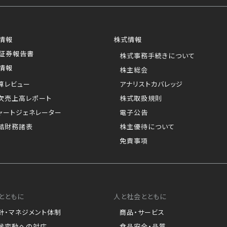
情報
株式情報
証券報告書
株式事務手続きについて
情報
株主総会
算レビュー
アナリストカバレッジ
次売上高レポート
株式取扱規則
ャートジェネレーター
電子公告
結財務諸表
株主優待について
免責事項
とともに
人と社会とともに
針・マネジメント体制
商品・サービス
候変動への対応
食品安全・品質