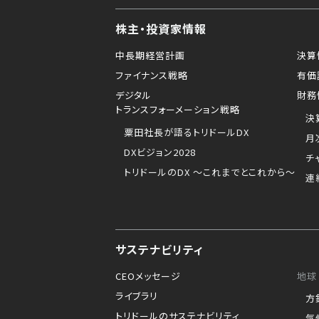
株主・投資家情報
中長期経営計画
決算
ファイナンス戦略
有価
デジタル
財務
トランスフォーメーション戦略
決
粟田社長が語るトリドールDX
月
DXビジョン2028
チ
トリドールのDX ～これまでとこれから～
連
サステナビリティ
CEOメッセージ
地球
ライブラリ
方
トリドールのサステナビリティ
気