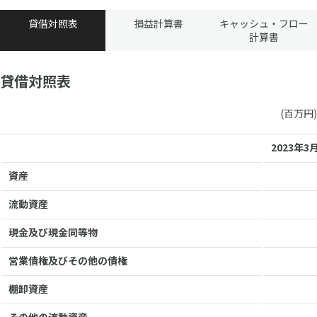
貸借対照表
損益計算書
キャッシュ・フロー
計算書
貸借対照表
(百万円)
2023年3
資産
流動資産
現金及び現金同等物
営業債権及びその他の債権
棚卸資産